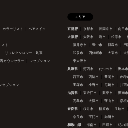
エリア
カラーリスト
ヘアメイク
京都府
京都市
長岡京市
向日
大阪府
大阪市
堺市
松原市
ニスト
藤井寺市
豊中市
貝塚市
門
リフレクソロジー・足裏
和泉市
四條畷市
大東市
大
容カウンセラー
レセプション
東大阪市
兵庫県
河西市
たつの市
洲本
西宮市
西脇市
豊岡市
赤穂
レセプション
宝塚市
小野市
尼崎市
川西
滋賀県
東近江市
栗東市
湖南
高島市
大津市
守山市
彦根
奈良県
桜井市
橿原市
生駒市
奈良市
宇陀市
御所市
和歌山県
海南市
田辺市
紀の