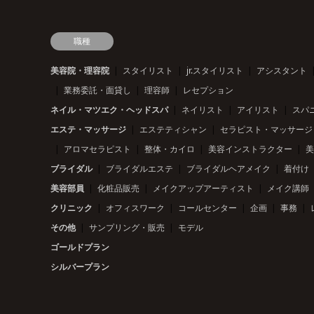
職種
美容院・理容院
スタイリスト
jr.スタイリスト
アシスタント
業務委託・面貸し
理容師
レセプション
ネイル・マツエク・ヘッドスパ
ネイリスト
アイリスト
スパ
エステ・マッサージ
エステティシャン
セラピスト・マッサージ
アロマセラピスト
整体・カイロ
美容インストラクター
美
ブライダル
ブライダルエステ
ブライダルヘアメイク
着付け
美容部員
化粧品販売
メイクアップアーティスト
メイク講師
クリニック
オフィスワーク
コールセンター
企画
事務
その他
サンプリング・販売
モデル
ゴールドプラン
シルバープラン