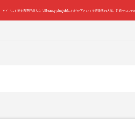
イリスト等美容専門求人なら[Beauty plusjob]にお任せ下さい！美容業界の人気、注目サロン