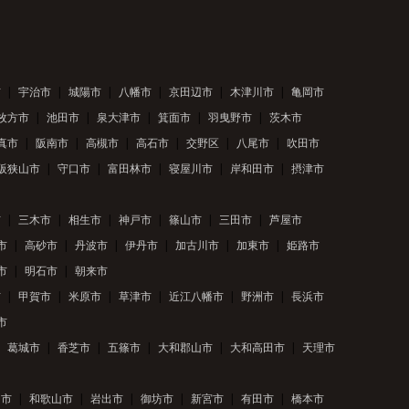
市
宇治市
城陽市
八幡市
京田辺市
木津川市
亀岡市
枚方市
池田市
泉大津市
箕面市
羽曳野市
茨木市
真市
阪南市
高槻市
高石市
交野区
八尾市
吹田市
阪狭山市
守口市
富田林市
寝屋川市
岸和田市
摂津市
市
三木市
相生市
神戸市
篠山市
三田市
芦屋市
市
高砂市
丹波市
伊丹市
加古川市
加東市
姫路市
市
明石市
朝来市
市
甲賀市
米原市
草津市
近江八幡市
野洲市
長浜市
市
葛城市
香芝市
五篠市
大和郡山市
大和高田市
天理市
川市
和歌山市
岩出市
御坊市
新宮市
有田市
橋本市