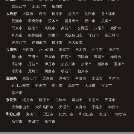
京田辺市
木津川市
亀岡市
大阪府
大阪市
堺市
松原市
枚方市
池田市
泉大津市
箕面市
羽曳野市
茨木市
藤井寺市
豊中市
貝塚市
門真市
阪南市
高槻市
高石市
交野区
八尾市
吹田市
和泉市
四條畷市
大東市
大阪狭山市
守口市
富田林市
寝屋川市
岸和田市
摂津市
東大阪市
兵庫県
河西市
たつの市
洲本市
三木市
相生市
神戸市
篠山市
三田市
芦屋市
西宮市
西脇市
豊岡市
赤穂市
高砂市
丹波市
伊丹市
加古川市
加東市
姫路市
宝塚市
小野市
尼崎市
川西市
明石市
朝来市
滋賀県
東近江市
栗東市
湖南市
甲賀市
米原市
草津市
近江八幡市
野洲市
長浜市
高島市
大津市
守山市
彦根市
奈良県
桜井市
橿原市
生駒市
葛城市
香芝市
五篠市
大和郡山市
大和高田市
天理市
奈良市
宇陀市
御所市
和歌山県
海南市
田辺市
紀の川市
和歌山市
岩出市
御坊市
新宮市
有田市
橋本市