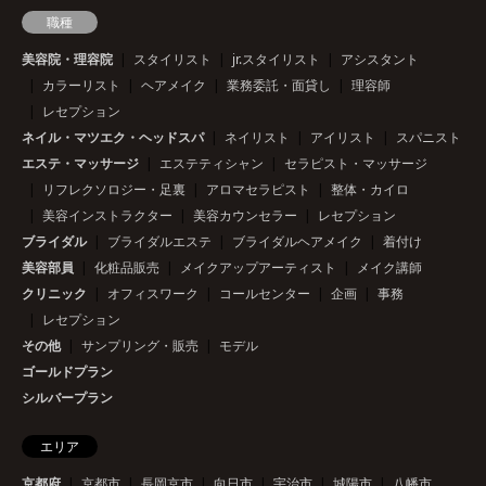
職種
美容院・理容院
スタイリスト
jr.スタイリスト
アシスタント
カラーリスト
ヘアメイク
業務委託・面貸し
理容師
レセプション
ネイル・マツエク・ヘッドスパ
ネイリスト
アイリスト
スパニスト
エステ・マッサージ
エステティシャン
セラピスト・マッサージ
リフレクソロジー・足裏
アロマセラピスト
整体・カイロ
美容インストラクター
美容カウンセラー
レセプション
ブライダル
ブライダルエステ
ブライダルヘアメイク
着付け
美容部員
化粧品販売
メイクアップアーティスト
メイク講師
クリニック
オフィスワーク
コールセンター
企画
事務
レセプション
その他
サンプリング・販売
モデル
ゴールドプラン
シルバープラン
エリア
京都府
京都市
長岡京市
向日市
宇治市
城陽市
八幡市