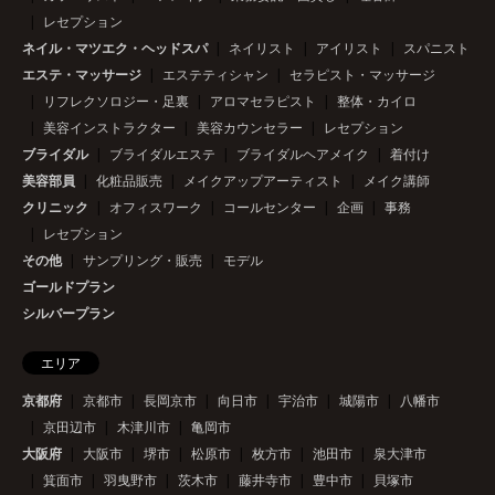
レセプション
ネイル・マツエク・ヘッドスパ
ネイリスト
アイリスト
スパニスト
エステ・マッサージ
エステティシャン
セラピスト・マッサージ
リフレクソロジー・足裏
アロマセラピスト
整体・カイロ
美容インストラクター
美容カウンセラー
レセプション
ブライダル
ブライダルエステ
ブライダルヘアメイク
着付け
美容部員
化粧品販売
メイクアップアーティスト
メイク講師
クリニック
オフィスワーク
コールセンター
企画
事務
レセプション
その他
サンプリング・販売
モデル
ゴールドプラン
シルバープラン
エリア
京都府
京都市
長岡京市
向日市
宇治市
城陽市
八幡市
京田辺市
木津川市
亀岡市
大阪府
大阪市
堺市
松原市
枚方市
池田市
泉大津市
箕面市
羽曳野市
茨木市
藤井寺市
豊中市
貝塚市