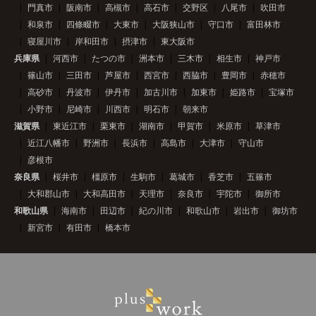
門真市
阪南市
高槻市
高石市
交野区
八尾市
吹田市
和泉市
四條畷市
大東市
大阪狭山市
守口市
富田林市
寝屋川市
岸和田市
摂津市
東大阪市
兵庫県
河西市
たつの市
洲本市
三木市
相生市
神戸市
篠山市
三田市
芦屋市
西宮市
西脇市
豊岡市
赤穂市
高砂市
丹波市
伊丹市
加古川市
加東市
姫路市
宝塚市
小野市
尼崎市
川西市
明石市
朝来市
滋賀県
東近江市
栗東市
湖南市
甲賀市
米原市
草津市
近江八幡市
野洲市
長浜市
高島市
大津市
守山市
彦根市
奈良県
桜井市
橿原市
生駒市
葛城市
香芝市
五篠市
大和郡山市
大和高田市
天理市
奈良市
宇陀市
御所市
和歌山県
海南市
田辺市
紀の川市
和歌山市
岩出市
御坊市
新宮市
有田市
橋本市