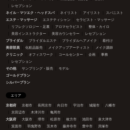
レセプション
ネイル・マツエク・ヘッドスパ
ネイリスト
アイリスト
スパニスト
エステ・マッサージ
エステティシャン
セラピスト・マッサージ
リフレクソロジー・足裏
アロマセラピスト
整体・カイロ
美容インストラクター
美容カウンセラー
レセプション
ブライダル
ブライダルエステ
ブライダルヘアメイク
着付け
美容部員
化粧品販売
メイクアップアーティスト
メイク講師
クリニック
オフィスワーク
コールセンター
企画
事務
レセプション
その他
サンプリング・販売
モデル
ゴールドプラン
シルバープラン
エリア
京都府
京都市
長岡京市
向日市
宇治市
城陽市
八幡市
京田辺市
木津川市
亀岡市
大阪府
大阪市
堺市
松原市
枚方市
池田市
泉大津市
箕面市
羽曳野市
茨木市
藤井寺市
豊中市
貝塚市