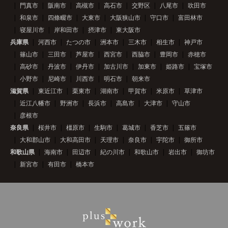
門真市
阪南市
高槻市
高石市
交野区
八尾市
吹田市
和泉市
四條畷市
大東市
大阪狭山市
守口市
富田林市
寝屋川市
岸和田市
摂津市
東大阪市
兵庫県
河西市
たつの市
洲本市
三木市
相生市
神戸市
篠山市
三田市
芦屋市
西宮市
西脇市
豊岡市
赤穂市
高砂市
丹波市
伊丹市
加古川市
加東市
姫路市
宝塚市
小野市
尼崎市
川西市
明石市
朝来市
滋賀県
東近江市
栗東市
湖南市
甲賀市
米原市
草津市
近江八幡市
野洲市
長浜市
高島市
大津市
守山市
彦根市
奈良県
桜井市
橿原市
生駒市
葛城市
香芝市
五篠市
大和郡山市
大和高田市
天理市
奈良市
宇陀市
御所市
和歌山県
海南市
田辺市
紀の川市
和歌山市
岩出市
御坊市
新宮市
有田市
橋本市