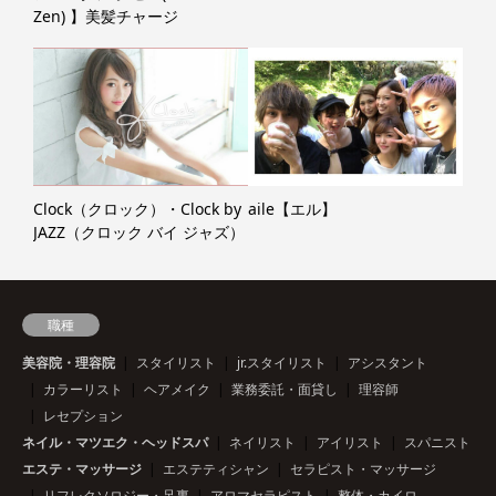
Zen) 】美髪チャージ
Clock（クロック）・Clock by
aile【エル】
JAZZ（クロック バイ ジャズ）
職種
美容院・理容院
スタイリスト
jr.スタイリスト
アシスタント
カラーリスト
ヘアメイク
業務委託・面貸し
理容師
レセプション
ネイル・マツエク・ヘッドスパ
ネイリスト
アイリスト
スパニスト
エステ・マッサージ
エステティシャン
セラピスト・マッサージ
リフレクソロジー・足裏
アロマセラピスト
整体・カイロ