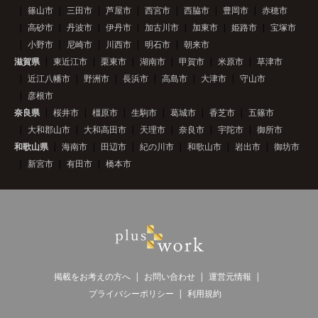
篠山市
三田市
芦屋市
西宮市
西脇市
豊岡市
赤穂市
高砂市
丹波市
伊丹市
加古川市
加東市
姫路市
宝塚市
小野市
尼崎市
川西市
明石市
朝来市
滋賀県
東近江市
栗東市
湖南市
甲賀市
米原市
草津市
近江八幡市
野洲市
長浜市
高島市
大津市
守山市
彦根市
奈良県
桜井市
橿原市
生駒市
葛城市
香芝市
五篠市
大和郡山市
大和高田市
天理市
奈良市
宇陀市
御所市
和歌山県
海南市
田辺市
紀の川市
和歌山市
岩出市
御坊市
新宮市
有田市
橋本市
掲載をお考えの方へ
お問い合わせ
運営元情報
プライバシーポリシー
利用規約