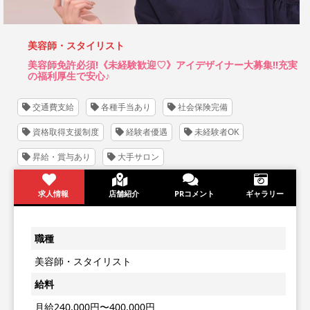
美容師・スタイリスト
美容師免許必須!《未経験歓迎♡》アイデザイナー大募集!!充実
の福利厚生で安心♪
交通費支給
各種手当あり
社会保険完備
資格取得支援制度
経験者優遇
未経験者OK
昇給・賞与あり
大手サロン
求人情報
店舗紹介
PRコメント
ギャラリー
職種
美容師・スタイリスト
給料
月給240,000円〜400,000円