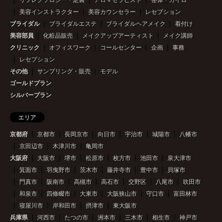
美容インストラクター
美容カウンセラー
レセプション
ブライダル
ブライダルエステ
ブライダルヘアメイク
着付け
美容部員
化粧品販売
メイクアップアーティスト
メイク講師
クリニック
オフィスワーク
コールセンター
企画
事務
レセプション
その他
サンプリング・販売
モデル
ゴールドプラン
シルバープラン
エリア
京都府
京都市
長岡京市
向日市
宇治市
城陽市
八幡市
京田辺市
木津川市
亀岡市
大阪府
大阪市
堺市
松原市
枚方市
池田市
泉大津市
箕面市
羽曳野市
茨木市
藤井寺市
豊中市
貝塚市
門真市
阪南市
高槻市
高石市
交野区
八尾市
吹田市
和泉市
四條畷市
大東市
大阪狭山市
守口市
富田林市
寝屋川市
岸和田市
摂津市
東大阪市
兵庫県
河西市
たつの市
洲本市
三木市
相生市
神戸市