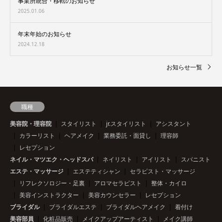
事業所統合・移転のお知らせ
2025.01.06
年末年始のお知らせ
2024.12.18
お知らせ一覧
職種
美容院・理容院
スタイリスト
jr.スタイリスト
アシスタント
カラーリスト
ヘアメイク
業務委託・面貸し
理容師
レセプション
ネイル・マツエク・ヘッドスパ
ネイリスト
アイリスト
スパニスト
エステ・マッサージ
エステティシャン
セラピスト・マッサージ
リフレクソロジー・足裏
アロマセラピスト
整体・カイロ
美容インストラクター
美容カウンセラー
レセプション
ブライダル
ブライダルエステ
ブライダルヘアメイク
着付け
美容部員
化粧品販売
メイクアップアーティスト
メイク講師