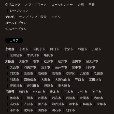
クリニック
オフィスワーク
コールセンター
企画
事務
レセプション
その他
サンプリング・販売
モデル
ゴールドプラン
シルバープラン
エリア
京都府
京都市
長岡京市
向日市
宇治市
城陽市
八幡市
京田辺市
木津川市
亀岡市
大阪府
大阪市
堺市
松原市
枚方市
池田市
泉大津市
箕面市
羽曳野市
茨木市
藤井寺市
豊中市
貝塚市
門真市
阪南市
高槻市
高石市
交野区
八尾市
吹田市
和泉市
四條畷市
大東市
大阪狭山市
守口市
富田林市
寝屋川市
岸和田市
摂津市
東大阪市
兵庫県
河西市
たつの市
洲本市
三木市
相生市
神戸市
篠山市
三田市
芦屋市
西宮市
西脇市
豊岡市
赤穂市
高砂市
丹波市
伊丹市
加古川市
加東市
姫路市
宝塚市
小野市
尼崎市
川西市
明石市
朝来市